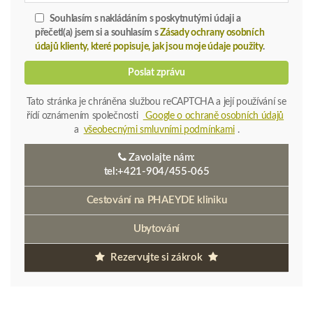
Ubytování
Rezervujte si zákrok
PHAEYDE Clinic - Praha
+420-792 / 267-620
phaeyde@gmail.com
cz.phaeyde.com
Praha 3. Posch, Václavské nám. 841/3
PHAEYDE Clinic