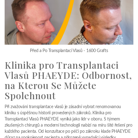
Před a Po Transplantaci Vlasů - 1600 Grafts
Klinika pro Transplantaci
Vlasů PHAEYDE: Odbornost,
na Kterou Se Můžete
Spolehnout
Při zvažování transplantace vlasů je zásadní vybrat renomovanou
kliniku s úspěšnou historií provedených zákroků. Klinika pro
Transplantaci Vlasů PHAEYDE vyniká jako lídr v oboru. S týmem
zkušených chirurgů a moderní technologií nabízí na míru šité řešení pro
každého pacienta. Od konzultace po péči po zákroku klade PHAEYDE
důraz na spokojenost pacienta a přirozeně vypadající výsledky.