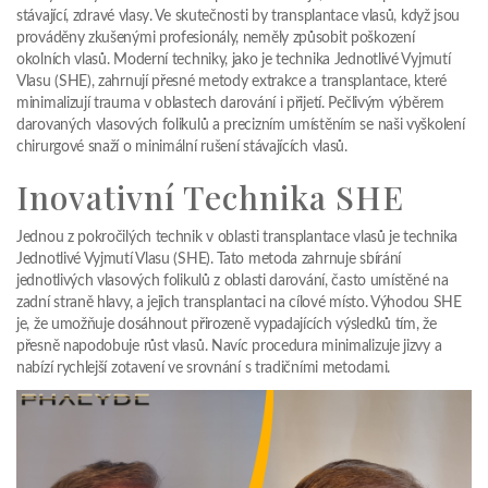
stávající, zdravé vlasy. Ve skutečnosti by transplantace vlasů, když jsou
prováděny zkušenými profesionály, neměly způsobit poškození
okolních vlasů. Moderní techniky, jako je technika Jednotlivé Vyjmutí
Vlasu (SHE), zahrnují přesné metody extrakce a transplantace, které
minimalizují trauma v oblastech darování i přijetí. Pečlivým výběrem
darovaných vlasových folikulů a precizním umístěním se naši vyškolení
chirurgové snaží o minimální rušení stávajících vlasů.
Inovativní Technika SHE
Jednou z pokročilých technik v oblasti transplantace vlasů je technika
Jednotlivé Vyjmutí Vlasu (SHE). Tato metoda zahrnuje sbírání
jednotlivých vlasových folikulů z oblasti darování, často umístěné na
zadní straně hlavy, a jejich transplantaci na cílové místo. Výhodou SHE
je, že umožňuje dosáhnout přirozeně vypadajících výsledků tím, že
přesně napodobuje růst vlasů. Navíc procedura minimalizuje jizvy a
nabízí rychlejší zotavení ve srovnání s tradičními metodami.