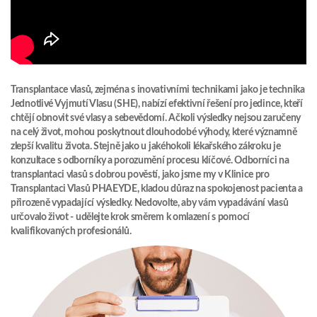
Transplantace vlasů, zejména s inovativními technikami jako je technika
Jednotlivé Vyjmutí Vlasu (SHE), nabízí efektivní řešení pro jedince, kteří
chtějí obnovit své vlasy a sebevědomí. Ačkoli výsledky nejsou zaručeny
na celý život, mohou poskytnout dlouhodobé výhody, které významně
zlepší kvalitu života. Stejně jako u jakéhokoli lékařského zákroku je
konzultace s odborníky a porozumění procesu klíčové. Odborníci na
transplantaci vlasů s dobrou pověstí, jako jsme my v Klinice pro
Transplantaci Vlasů PHAEYDE, kladou důraz na spokojenost pacienta a
přirozeně vypadající výsledky. Nedovolte, aby vám vypadávání vlasů
určovalo život - udělejte krok směrem k omlazení s pomocí
kvalifikovaných profesionálů.