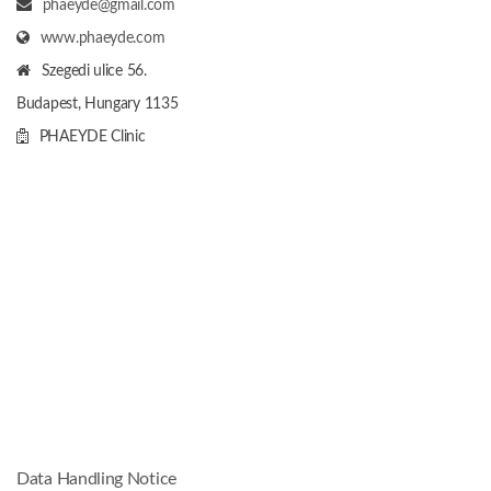
Data Handling Notice
Naše přítomnost v médiích,
kde jste se mohli setkat s
naší klinikou pro
transplantaci vlasů.