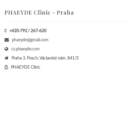
PHAEYDE Bratislava
Nové Konzultačné Centrum v BA
+421-904 / 455-065 Viber WhatsApp
phaeyde@gmail.com
sk.phaeyde.com
5STAR OFFICES EUROVEA
Budova CENTRAL 1, Pribinova 4
6. poschodie, 811 09 Bratislava 1, Slovakia