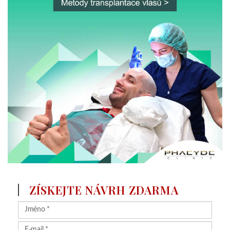
ZÍSKEJTE NÁVRH ZDARMA
Čím konkrétněji se ptáte, tím přesněji Vám můžeme odpovědět.
Nahrajte fotografie a vyžádejte si nabídku
(max. 5 file, max. 5MB / file)
Získejte návrh zdarma
Tato stránka je chráněna službou reCAPTCHA a její používání se
řídí oznámením společnosti
Google o ochraně osobních údajů