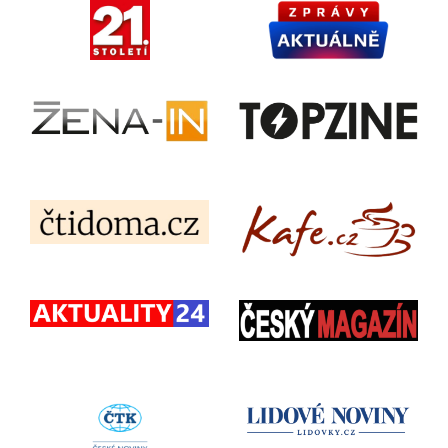
Získejte zdarma on-
line návrh
Můžete nás kontaktovat prostřednictvím následujícího kontaktního
formuláře.