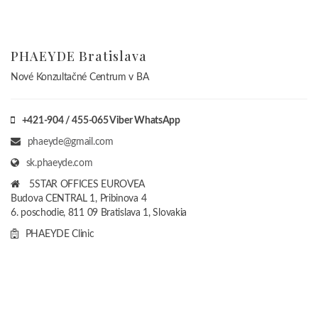
PHAEYDE Clinic
PHAEYDE Mosonmagyaróvár
Klinika pre SK + CZ
+420-792 / 267-620
phaeyde@gmail.com