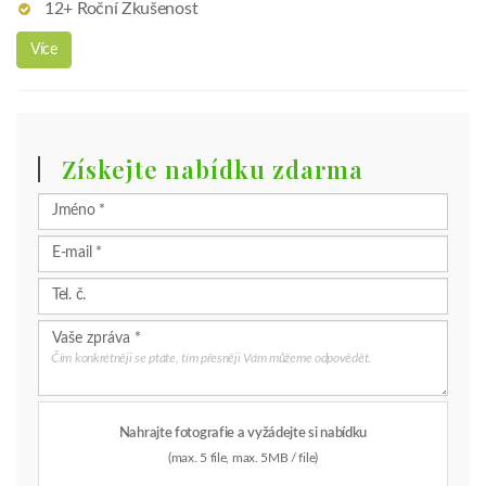
Čím konkrétněji se ptáte, tím přesněji Vám můžeme odpovědět.
Nahrajte fotografie a vyžádejte si nabídku
(max. 5 file, max. 5MB / file)
Souhlasím s nakládáním s poskytnutými údaji a
přečetl(a) jsem si a souhlasím s
Zásady ochrany osobních
údajů klienty, které popisuje, jak jsou moje údaje použity
.
Poslat zprávu
Tato stránka je chráněna službou reCAPTCHA a její používání se
řídí oznámením společnosti
Google o ochraně osobních údajů
a
všeobecnými smluvními podmínkami
.
Zavolajte nám:
tel:+421-904/455-065
Cestování na PHAEYDE kliniku