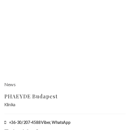
PHAEYDE Budapest
Klinika
+36-30/207-4588
Viber, WhatsApp
phaeyde@gmail.com
www.phaeyde.com
Szegedi ulice 56.
Budapest, Hungary
1135
PHAEYDE Clinic