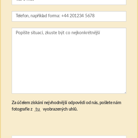
Za účelem získání nejvhodnější odpovědi od nás, pošlete nám
tu
fotografie z
vyobrazených uhlů.
Nahrajte fotografie a vyžádejte si nabídku
(max. 5 file, max. 5MB / file)
Jak jste o nás dozvěděli?
Souhlasím s nakládáním s poskytnutými údaji a přečetl(a)
jsem si a souhlasím s
Zásady ochrany osobních údajů klienty,
které popisuje, jak jsou moje údaje použity
.