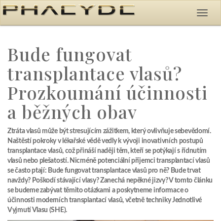
Bude fungovat
transplantace vlasů?
Prozkoumání účinnosti
a běžných obav
Ztráta vlasů může být stresujícím zážitkem, který ovlivňuje sebevědomí.
Naštěstí pokroky v lékařské vědě vedly k vývoji inovativních postupů
transplantace vlasů, což přináší naději těm, kteří se potýkají s řídnutím
vlasů nebo plešatostí. Nicméně potenciální příjemci transplantací vlasů
se často ptají: Bude fungovat transplantace vlasů pro ně? Bude trvat
navždy? Poškodí stávající vlasy? Zanechá nepěkné jizvy? V tomto článku
se budeme zabývat těmito otázkami a poskytneme informace o
účinnosti moderních transplantací vlasů, včetně techniky Jednotlivé
Vyjmutí Vlasu (SHE).