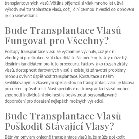
transplantovaných vlasů. Většina příjemců si však mnoho let užívá
výhody své transplantace vlasů, což ji činí cennou investicí do obnovení
jejich sebevědomí.
Bude Transplantace Vlasů
Fungovat pro Všechny?
Postupy transplantace vlasů se významně vyvinuly, což je činí
vhodnými pro širokou škálu kandidátů. Nicméně ne každý může být
ideálním kandidátem pro tuto proceduru. Faktory jako rozsah ztráty
vlasů, dostupnost darovaných vlasů a existující zdravotní problémy
mohou ovlivnit úspěšnost transplantace. Konzultace s naším
kvalifikovaným a zkušeným specialistou na transplantaci vlasů je klíčová
pro určení způsobilosti. Naši specialisté na transplantaci vlasů mohou
zhodnotit individuální okolnosti a poskytnout personalizované
doporučení pro dosažení nejlepších možných výsledků.
Bude Transplantace Vlasů
Poškodit Stávající Vlasy?
Běžným omylem ohledně transplantace vlasů je, že může poškodit