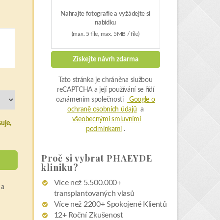
Nahrajte fotografie a vyžádejte si
nabídku
(max. 5 file, max. 5MB / file)
Získejte návrh zdarma
Tato stránka je chráněna službou
reCAPTCHA a její používání se řídí
oznámením společnosti
Google o
ochraně osobních údajů
a
všeobecnými smluvními
uje,
podmínkami
.
Proč si vybrat PHAEYDE
kliniku?
Více než 5.500.000+
a
transplantovaných vlasů
Více než 2200+ Spokojené Klientů
12+ Roční Zkušenost