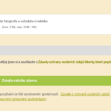
te fotografie a vyžádejte si nabídku
(max. 5 file, max. 5MB / file)
tl(a) jsem si a souhlasím s
Zásady ochrany osobních údajů klienty, které popis
 používání se řídí oznámením společnosti
Google o ochraně osobních údajů
becnými smluvními podmínkami
.