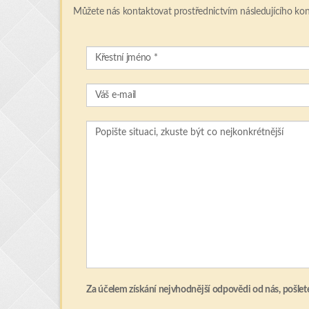
Můžete nás kontaktovat prostřednictvím následujícího kon
Share
Facebook
Twitter
Email
WhatsApp
VK
Za účelem získání nejvhodnější odpovědi od nás, pošlet