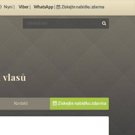
0
Nyní |
Viber
|
WhatsApp
|
Získejte nabídku zdarma
 vlasů
Získejte nabídku zdarma
Kontakt