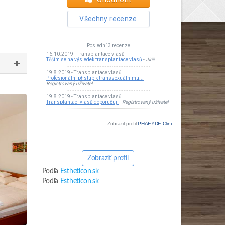
Zobrazit profil
PHAEYDE Clinic
Zobraziť profil
Podľa
Estheticon.sk
Podľa
Estheticon.sk