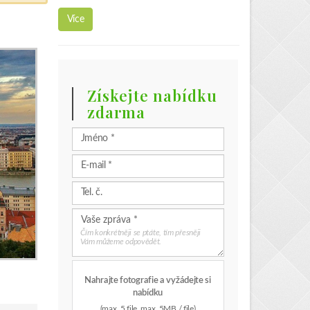
Více
Získejte nabídku
zdarma
Čím konkrétněji se ptáte, tím přesněji
Vám můžeme odpovědět.
Nahrajte fotografie a vyžádejte si
nabídku
(max. 5 file, max. 5MB / file)