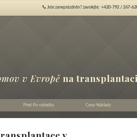
Jste zaneprázdněn? zavolejte:
+420-792 / 267-62
omov v Evropě
na transplantaci
Před-Po výsledky
Ceny-Náklady
transplantace v