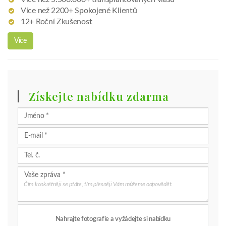
Čím konkrétněji se ptáte, tím přesněji Vám můžeme odpovědět.
Nahrajte fotografie a vyžádejte si nabídku
(max. 5 file, max. 5MB / file)
Souhlasím s nakládáním s poskytnutými údaji a
přečetl(a) jsem si a souhlasím s
Zásady ochrany osobních
údajů klienty, které popisuje, jak jsou moje údaje použity
.
Poslat zprávu
Tato stránka je chráněna službou reCAPTCHA a její používání se
řídí oznámením společnosti
Google o ochraně osobních
údajů
a
všeobecnými smluvními podmínkami
.
Zavolajte nám:
tel:+421-904/455-065