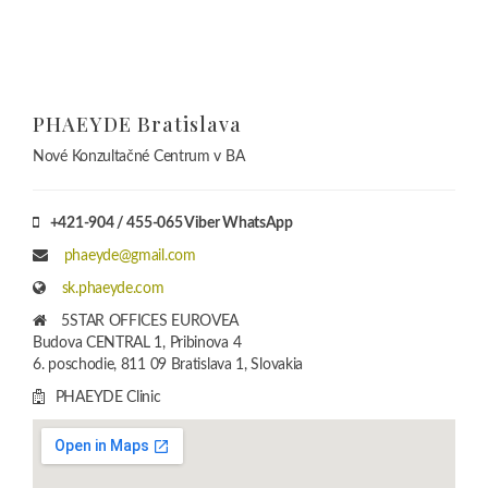
6. poschodie, 811 09 Bratislava 1, Slovakia
PHAEYDE Clinic
PHAEYDE Mosonmagyaróvár
Klinika pre SK + CZ
+420-792 / 267-620