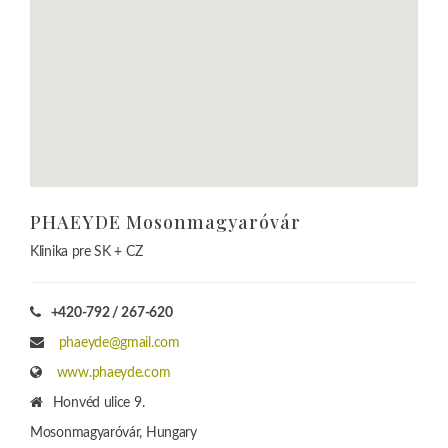
phaeyde@gmail.com
www.phaeyde.com
Honvéd ulice 9.
Mosonmagyaróvár, Hungary
PHAEYDE Clinic