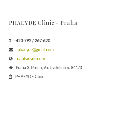
PHAEYDE Bratislava
Nové Konzultačné Centrum v BA
+421-904 / 455-065 Viber WhatsApp
phaeyde@gmail.com
sk.phaeyde.com
5STAR OFFICES EUROVEA
Budova CENTRAL 1, Pribinova 4