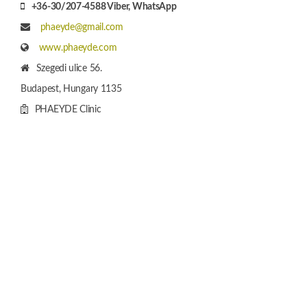
Data Handling Notice
Naše přítomnost v
médiích, kde jste se mohli
setkat s naší klinikou pro
transplantaci vlasů.