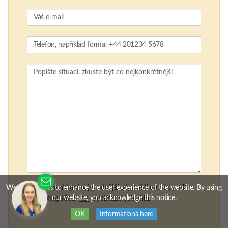
Za účelem získání nejvhodnější odpovědi od nás, pošlete
tu
nám fotografie z
vyobrazených uhlů.
Nahrajte fotografie a vyžádejte si nabídku
(max. 5 file, max. 5MB / file)
Jak jste o nás dozvěděli?
Souhlasím s nakládáním s poskytnutými údaji a
We use cookies to enhance the user experience of the website. By using
přečetl(a) jsem si a souhlasím s
Zásady ochrany osobních
our website, you acknowledge this notice.
údajů klienty, které popisuje, jak jsou moje údaje použity
.
OK
Informations here