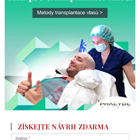
ZÍSKEJTE NÁVRH ZDARMA
Čím konkrétněji se ptáte, tím přesněji Vám můžeme odpovědět.
Nahrajte fotografie a vyžádejte si nabídku
(max. 5 file, max. 5MB / file)
Získejte návrh zdarma
Tato stránka je chráněna službou reCAPTCHA a její používání se