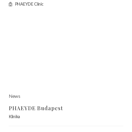
News
PHAEYDE Budapest
Klinika
+36-30/207-4588
Viber, WhatsApp
phaeyde@gmail.com
www.phaeyde.com
Szegedi ulice 56.
Budapest, Hungary
1135
PHAEYDE Clinic