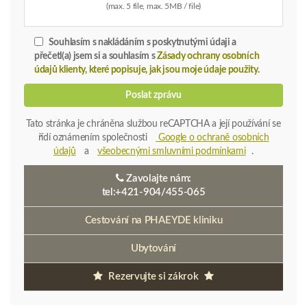
Cestování na PHAEYDE kliniku
Ubytování
Rezervujte si zákrok
PHAEYDE Clinic - Praha
+420-792 / 267-620
phaeyde@gmail.com
cz.phaeyde.com
Praha 3. Posch, Václavské nám. 841/3
PHAEYDE Clinic