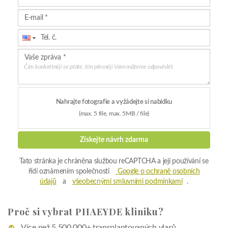
řídí oznámením společnosti
Google o ochraně osobních
údajů
a
všeobecnými smluvními podmínkami
.
Proč si vybrat PHAEYDE kliniku?
Více než 5.500.000+ transplantovaných vlasů
Více než 2200+ Spokojené Klientů
12+ Roční Zkušenost
Více
Získejte nabídku zdarma