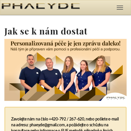
Jak se k nám dostat
Zavolejte nám na číslo +420-792 / 267-620, nebo pošlete e-mail
na adresu: phaeyde@gmail.com, a požádejte o schůzku na
konzultace nebo informace o FUE metodě, případně o jiných