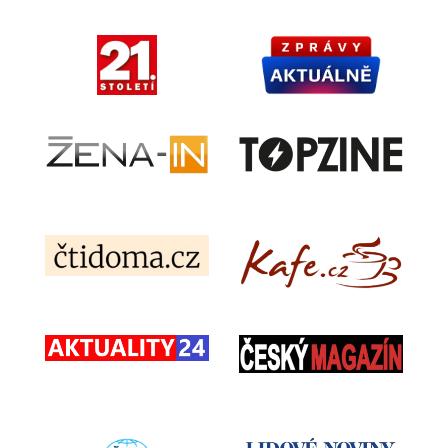
Získejte zdarma
on-line návrh
Můžete nás kontaktovat prostřednictvím následujícího
kontaktního formuláře.