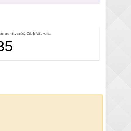
pů na cm čtverečný. Zde je Vaše volba:
35