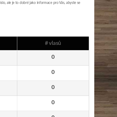
íslo, ale je to dobré jako informace pro Vás, abyste se
# vlasů
0
0
0
0