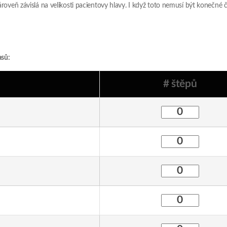
ároveň závislá na velikosti pacientovy hlavy. I když toto nemusí být konečné č
asů:
# štěpů