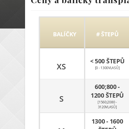
BALÍČKY
# ŠTEPŮ
< 500 ŠTEPŮ
XS
[0 - 1300VLASŮ]
600;800 -
1200 ŠTEPŮ
S
[1560;2080 -
3120VLASŮ]
1300 - 1600