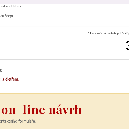
velikosti hlavy.
tu štepu
* Doporučená hustota je 35 ště
50
 s lékařem.
 on-line návrh
ontaktního formuláře.