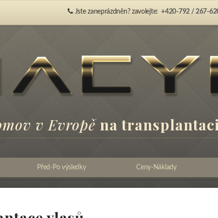
Jste zaneprázdněn? zavolejte:
+420-792 / 267-62
omov v Evropě
na transplantaci
Před-Po výsledky
Ceny-Náklady
antace vlasů