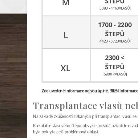
M
ŠTEPŮ
[3380 - 4160VLASŮ]
1700 - 2200
L
ŠTEPŮ
[4420 - 5720VLASŮ]
2300 <
XL
ŠTEPŮ
[5980 <VLASŮ]
Zde uvedené informace nejsou úplné. Bližší informace
Transplantace vlasů neb
Na základě zkušeností získaných při transplantaci vlasů se
Kalkulátor vlasového štěpu obvykle požádá uživatele o zadá
byla pokryta celá problémová oblast.