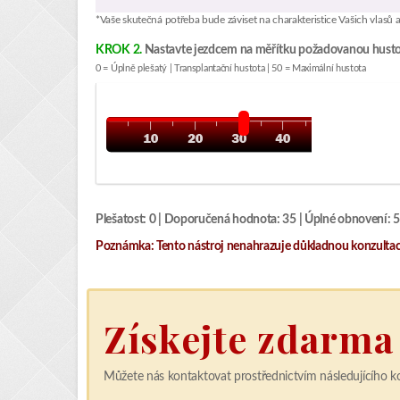
*Vaše skutečná potřeba bude záviset na charakteristice Vašich vlasů a 
Share
KROK 2.
Nastavte jezdcem na měřítku požadovanou husto
0 = Úplně plešatý | Transplantační hustota | 50 = Maximální hustota
Facebook
Twitter
Email
WhatsApp
Plešatost: 0 | Doporučená hodnota: 35 | Úplné obnovení: 
VK
Poznámka: Tento nástroj nenahrazuje důkladnou konzultaci
Získejte zdarma
Můžete nás kontaktovat prostřednictvím následujícího k