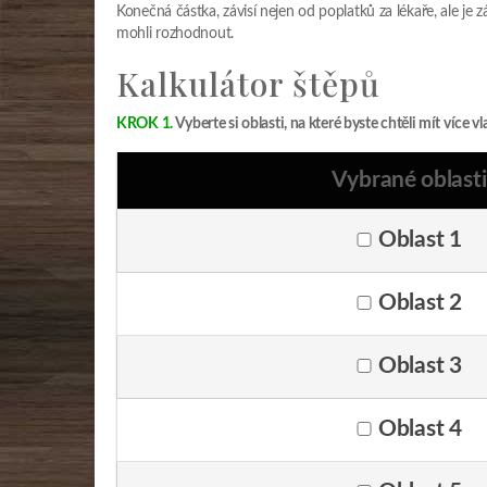
Konečná částka, závisí nejen od poplatků za lékaře, ale je z
mohli rozhodnout.
Kalkulátor štěpů
KROK 1.
Vyberte si oblasti, na které byste chtěli mít více vl
Vybrané oblasti
Oblast 1
Oblast 2
Oblast 3
Oblast 4