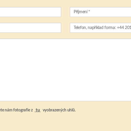
tu
ete nám fotografie z
vyobrazených uhlů.