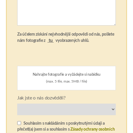
Za účelem získání nejvhodnější odpovědi od nás, pošlete
tu
nám fotografie z
vyobrazených uhlů.
Nahrajte fotografie a vyžádejte si nabídku
(max. 5 file, max. 5MB / file)
Jak jste o nás dozvěděli?
Souhlasím s nakládáním s poskytnutými údaji a
přečetl(a) jsem si a souhlasím s
Zásady ochrany osobních