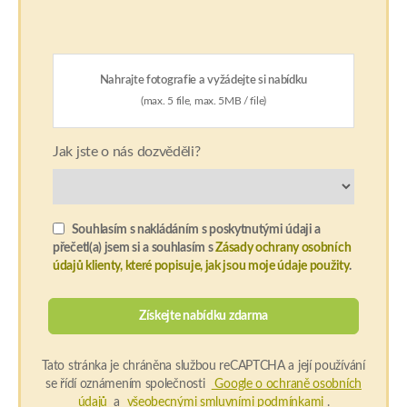
Nahrajte fotografie a vyžádejte si nabídku
(max. 5 file, max. 5MB / file)
Jak jste o nás dozvěděli?
Souhlasím s nakládáním s poskytnutými údaji a
přečetl(a) jsem si a souhlasím s
Zásady ochrany osobních
údajů klienty, které popisuje, jak jsou moje údaje použity
.
Tato stránka je chráněna službou reCAPTCHA a její používání
se řídí oznámením společnosti
Google o ochraně osobních
údajů
a
všeobecnými smluvními podmínkami
.