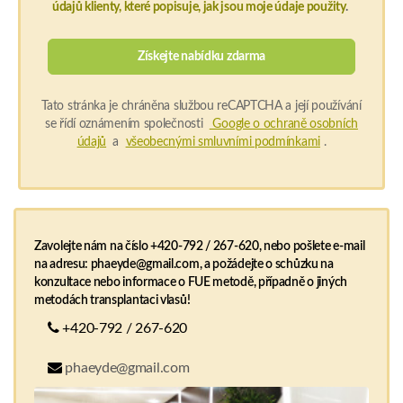
údajů klienty, které popisuje, jak jsou moje údaje použity
.
Tato stránka je chráněna službou reCAPTCHA a její používání
se řídí oznámením společnosti
Google o ochraně osobních
údajů
a
všeobecnými smluvními podmínkami
.
Zavolejte nám na číslo +420-792 / 267-620, nebo pošlete e-mail
na adresu: phaeyde@gmail.com, a požádejte o schůzku na
konzultace nebo informace o FUE metodě, případně o jiných
metodách transplantaci vlasů!
+420-792 / 267-620
phaeyde@gmail.com