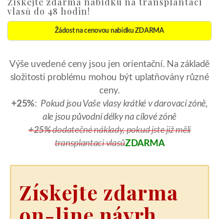
Získejte zdarma nabídku na transplantaci
vlasů do 48 hodin!
Žádost na cenovou nabídku ZDARMA
Výše uvedené ceny jsou jen orientační. Na základě
složitosti problému mohou být uplatňovány různé
ceny.
+25%
:
Pokud jsou Vaše vlasy krátké v darovací zóně,
ale jsou původní délky na cílové zóně
+25%
dodatečné náklady, pokud jste již měli
transplantaci vlasů
ZDARMA
Získejte zdarma
on-line návrh