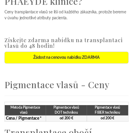
PHAEYDE klinice?
Ceny transplantace vlasů se liší od každého zákazníka, protože bereme
v úvahu jednotlivé atributy pacienta.
Získejte zdarma nabídku na transplantaci
vlasů do 48 hodin!
Žádost na cenovou nabídku ZDARMA
Pigmentace vlasů - Ceny
Metoda Pigmentace
Pigmentace vlasů
Pigmentace vlasů
vlasů
DOT technikou
FIBER technikou
Cena / Pigmentace *
od 200 €
od 200 €
Transplantace obočí