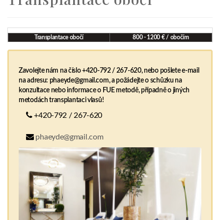
Transplantace obočí
800 - 1200 € / obočím
Zavolejte nám na číslo +420-792 / 267-620, nebo pošlete e-mail
na adresu: phaeyde@gmail.com, a požádejte o schůzku na
konzultace nebo informace o FUE metodě, případně o jiných
metodách transplantaci vlasů!
+420-792 / 267-620
phaeyde@gmail.com