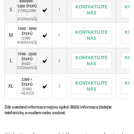
600;800 -
1200 ŠTEPŮ
KONTAKTUJTE
KON
S
1
[1560;2080
NÁS
-
3120VLASŮ]
1300 - 1600
KONTAKTUJTE
KON
ŠTEPŮ
M
1
[3380 -
NÁS
4160VLASŮ]
1700 - 2200
KONTAKTUJTE
KON
ŠTEPŮ
L
2
[4420 -
NÁS
5720VLASŮ]
2300 <
KONTAKTUJTE
KON
ŠTEPŮ
XL
2
[5980
NÁS
<VLASŮ]
Zde uvedené informace nejsou úplné. Bližší informace žádejte
telefonicky, e-mailem nebo osobně.