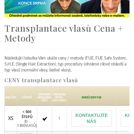
Transplantace vlasů Cena +
Metody
Následující tabulka Vám ukáže ceny / metody (FUE, FUE Safe System,
S.H.E. (Single Hair Extraction), typ procedury (oholené cílové oblasti) a
typ vlasů (normální vlasy, šedivé vlasy),
CENY transplantace vlasů
VÝROBKY
PREMIUM
BALÍČKY
# ŠTEPŮ
NÁSLEDNÉ
HOTEL -
NOVÉ CENY FUE
NOV
PÉČE
NOC/NOCI
< 500
KONTAKTUJTE
KON
ŠTEPŮ
XS
1
[0 -
NÁS
1300VLASŮ]