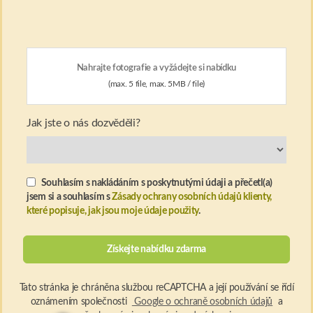
Nahrajte fotografie a vyžádejte si nabídku
(max. 5 file, max. 5MB / file)
Jak jste o nás dozvěděli?
Souhlasím s nakládáním s poskytnutými údaji a přečetl(a)
jsem si a souhlasím s
Zásady ochrany osobních údajů klienty,
které popisuje, jak jsou moje údaje použity
.
Tato stránka je chráněna službou reCAPTCHA a její používání se řídí
oznámením společnosti
Google o ochraně osobních údajů
a