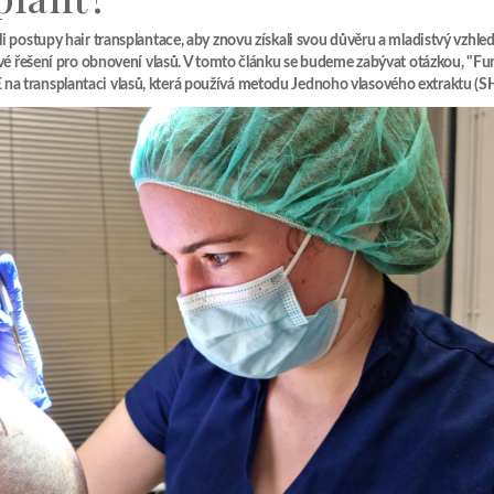
i postupy hair transplantace, aby znovu získali svou důvěru a mladistvý vzhle
livé řešení pro obnovení vlasů. V tomto článku se budeme zabývat otázkou, "Fu
na transplantaci vlasů, která používá metodu Jednoho vlasového extraktu (S