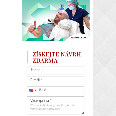
ZÍSKEJTE NÁVRH
ZDARMA
Čím konkrétněji se ptáte, tím přesněji
Vám můžeme odpovědět.
Nahrajte fotografie a vyžádejte si
nabídku
(max. 5 file, max. 5MB / file)
Získejte návrh zdarma
Tato stránka je chráněna službou
reCAPTCHA a její používání se řídí