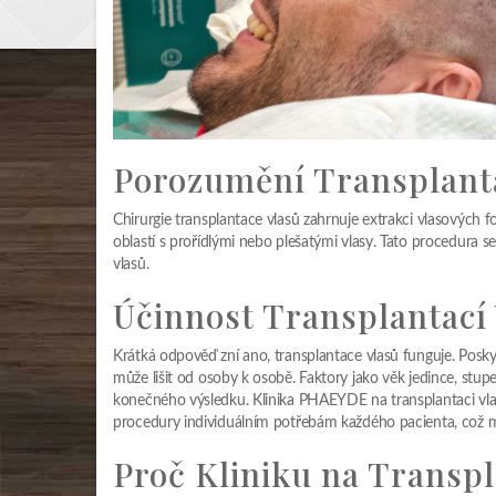
Porozumění Transplant
Chirurgie transplantace vlasů zahrnuje extrakci vlasových foli
oblastí s prořídlými nebo plešatými vlasy. Tato procedura se
vlasů.
Účinnost Transplantací 
Krátká odpověď zní ano, transplantace vlasů funguje. Posk
může lišit od osoby k osobě. Faktory jako věk jedince, stupe
konečného výsledku. Klinika PHAEYDE na transplantaci vla
procedury individuálním potřebám každého pacienta, což m
Proč Kliniku na Transp