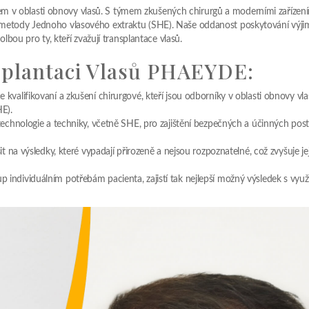
m v oblasti obnovy vlasů. S týmem zkušených chirurgů a moderními zařízen
ím metody Jednoho vlasového extraktu (SHE). Naše oddanost poskytování výj
volbou pro ty, kteří zvažují transplantace vlasů.
splantaci Vlasů PHAEYDE:
valifikovaní a zkušení chirurgové, kteří jsou odborníky v oblasti obnovy vla
E).
 technologie a techniky, včetně SHE, pro zajištění bezpečných a účinných pos
t na výsledky, které vypadají přirozeně a nejsou rozpoznatelné, což zvyšuje je
ndividuálním potřebám pacienta, zajistí tak nejlepší možný výsledek s využ