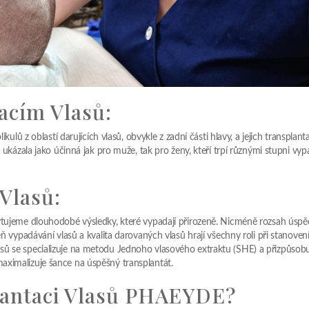
acím Vlasů:
kulů z oblastí darujících vlasů, obvykle z zadní části hlavy, a jejich transplant
 ukázala jako účinná jak pro muže, tak pro ženy, kteří trpí různými stupni vy
Vlasů:
ytujeme dlouhodobé výsledky, které vypadají přirozeně. Nicméně rozsah úspě
ň vypadávání vlasů a kvalita darovaných vlasů hrají všechny roli při stanoven
sů se specializuje na metodu Jednoho vlasového extraktu (SHE) a přizpůsob
aximalizuje šance na úspěšný transplantát.
lantaci Vlasů PHAEYDE?