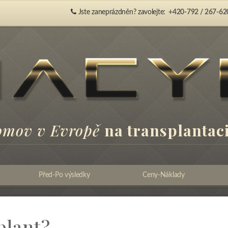
Jste zaneprázdněn? zavolejte:
+420-792 / 267-62
omov v Evropě
na transplantaci
Před-Po výsledky
Ceny-Náklady
plant?