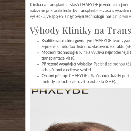
Klinika na transplantaci vlasů PHAEYDE je vedoucím jméne
nabízíme pokročilé techniky transplantace vlasů s využit
výsledků, ve spojení s nejnovější technologií, nás činí první 
Výhody Kliniky na Tran
Kvalifikovaní chirurgové:
Tým PHAEYDE tvoří vysoce k
zejména s metodou Jednoho vlasového extraktu (SH
Moderní technologie:
Klinika využívá nejmodernější
transplantace vlasů.
Přirozeně vypadající výsledky:
Pacienti se mohou těši
sebevědomí a celkový vzhled.
Osobní přístup:
PHAEYDE přizpůsobuje každý postup i
metody Jednoho vlasového extraktu (SHE).