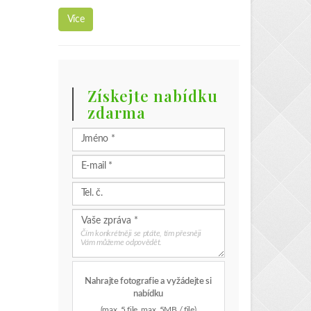
Čím konkrétněji se ptáte, tím přesněji
Vám můžeme odpovědět.
Nahrajte fotografie a vyžádejte si
nabídku
(max. 5 file, max. 5MB / file)
Souhlasím s nakládáním s
poskytnutými údaji a přečetl(a)
jsem si a souhlasím s
Zásady
ochrany osobních údajů klienty,
které popisuje, jak jsou moje
údaje použity
.
Poslat zprávu