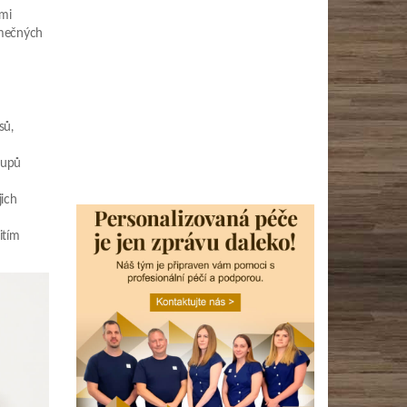
ími
imečných
sů,
tupů
jich
itím