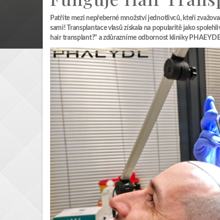
Patříte mezi nepřeberné množství jednotlivců, kteří zvažoval
sami! Transplantace vlasů získala na popularitě jako spoleh
hair transplant?" a zdůrazníme odbornost kliniky PHAEYDE 