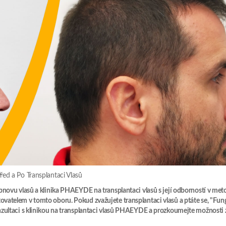
řed a Po Transplantaci Vlasů
novu vlasů a klinika PHAEYDE na transplantaci vlasů s její odborností v met
atelem v tomto oboru. Pokud zvažujete transplantaci vlasů a ptáte se, "Fung
zultaci s klinikou na transplantaci vlasů PHAEYDE a prozkoumejte možnosti 