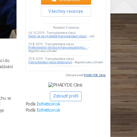
aci do
padávání
Zobrazit profil
PHAEYDE Clinic
Zobraziť profil
chu se
Podľa
Estheticon.sk
í
Podľa
Estheticon.sk
uje