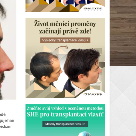
odě
uje hair
získání