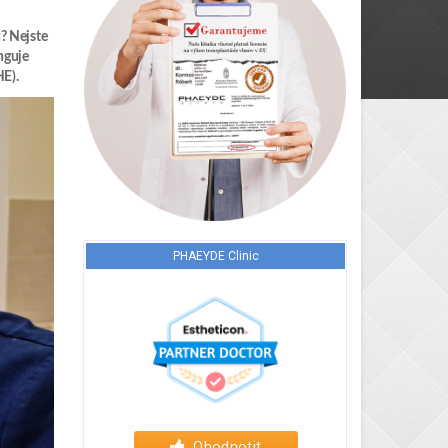
d? Nejste
nguje
HE).