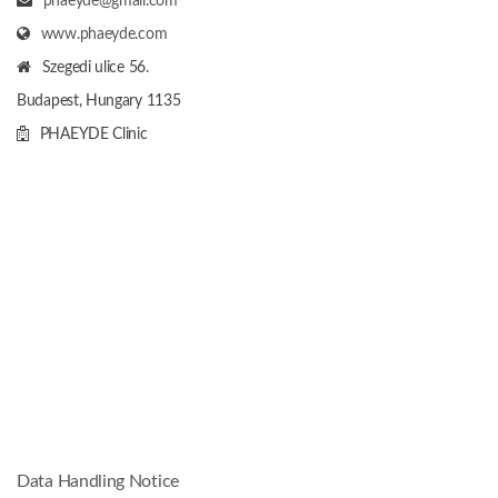
phaeyde@gmail.com
www.phaeyde.com
Szegedi ulice 56.
Budapest, Hungary
1135
PHAEYDE Clinic
Data Handling Notice