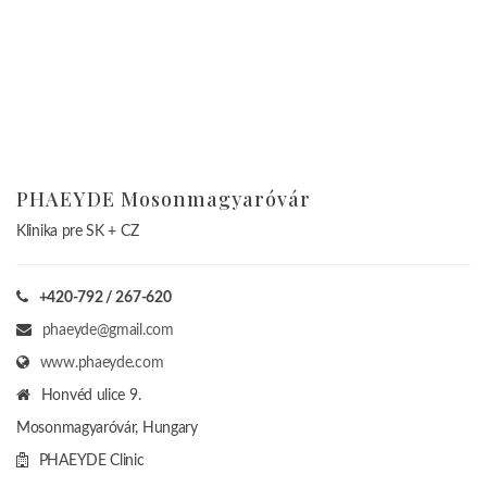
PHAEYDE Mosonmagyaróvár
Klinika pre SK + CZ
+420-792 / 267-620
phaeyde@gmail.com
www.phaeyde.com
Honvéd ulice 9.
Mosonmagyaróvár, Hungary
PHAEYDE Clinic