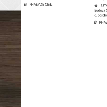
PHAEYDE Clinic
5ST
Budova C
6. poscho
PHAE