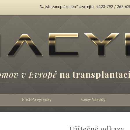
Jste zaneprázdněn? zavolejte:
+420-792 / 267-62
omov v Evropě
na transplantaci
Před-Po výsledky
Ceny-Náklady
Užitečné odkazy