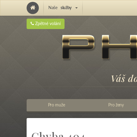
Naše
služby
Hair Implantation and Pigmentation
Zpětné volání
Váš d
Pro muže
Pro ženy
Chyba 404