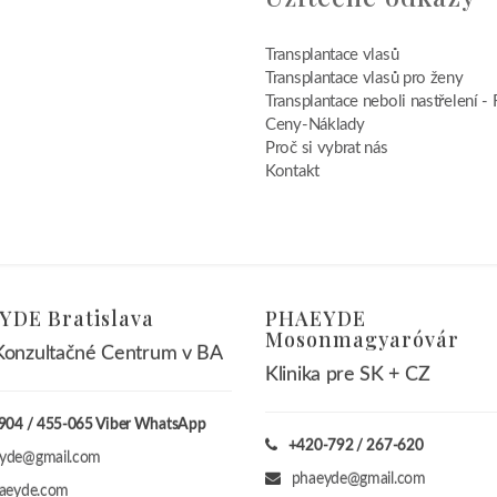
Transplantace vlasů
Transplantace vlasů pro ženy
Transplantace neboli nastřelení - 
Ceny-Náklady
Proč si vybrat nás
Kontakt
DE Bratislava
PHAEYDE
Mosonmagyaróvár
onzultačné Centrum v BA
Klinika pre SK + CZ
904 / 455-065 Viber WhatsApp
+420-792 / 267-620
yde@gmail.com
phaeyde@gmail.com
haeyde.com