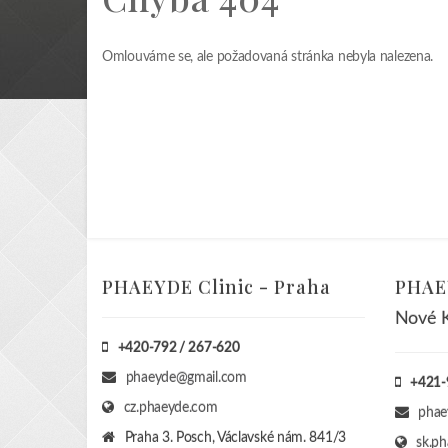
Omlouváme se, ale požadovaná stránka nebyla nalezena.
PHAEYDE Clinic - Praha
PHAEY
Nové K
+420-792 / 267-620
phaeyde@gmail.com
+421-
cz.phaeyde.com
phae
Praha 3. Posch, Václavské nám. 841/3
sk.p