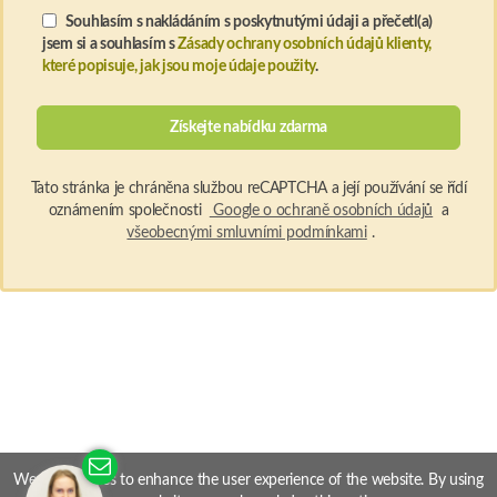
Souhlasím s nakládáním s poskytnutými údaji a přečetl(a)
jsem si a souhlasím s
Zásady ochrany osobních údajů klienty,
které popisuje, jak jsou moje údaje použity
.
Tato stránka je chráněna službou reCAPTCHA a její používání se řídí
oznámením společnosti
Google o ochraně osobních údajů
a
všeobecnými smluvními podmínkami
.
PHAEYDE Hair Transplantation Clinic
© 2026 All rights
We use cookies to enhance the user experience of the website. By using
reserved.