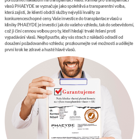
porozumět nákladům na transplantaci vlasů. Klinika pro transplantaci
vlasů PHAEYDE se vyznačuje jako spolehlivá a transparentní volba,
která zajistí, že klienti obdrží služby nejvyšší kvality za
konkurenceschopné ceny. Vaše investice do transplantace vlasů u
kliniky PHAEYDE je investicí jak do vašeho vzhledu, tak do sebevědomí,
což ji činí cennou volbou pro ty, kteří hledají trvalé řešení proti
vypadávání vlasů. Nepřipusťte, aby vás strach z nákladů odradil od
dosažení požadovaného vzhledu; prozkoumejte své možnosti a udělejte
první krok ke zdravé a husté hlavě vlasů.