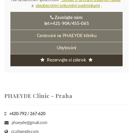
a
všeobecnými smluvními podmínkami
.
Zavolajte nám:
tel:+421-904/455-065
Cestování na PHAEYDE kliniku
Ubytování
Rezervujte si zákrok
PHAEYDE Clinic - Praha
+420-792 / 267-620
phaeyde@gmail.com
cz.phaeyde.com