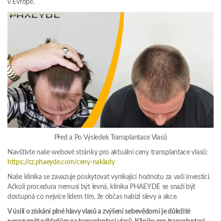
v Evropě.
Před a Po Výsledek Transplantace Vlasů
Navštivte naše webové stránky pro aktuální ceny transplantace vlasů:
https://cz.phaeyde.com/ceny-naklady
Naše klinika se zavazuje poskytovat vynikající hodnotu za vaši investici.
Ačkoli procedura nemusí být levná, klinika PHAEYDE se snaží být
dostupná co nejvíce lidem tím, že občas nabízí slevy a akce.
V úsilí o získání plné hlavy vlasů a zvýšení sebevědomí je důležité