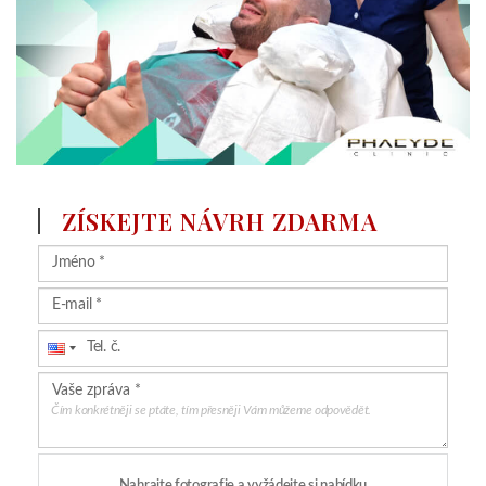
ZÍSKEJTE NÁVRH ZDARMA
Čím konkrétněji se ptáte, tím přesněji Vám můžeme odpovědět.
Nahrajte fotografie a vyžádejte si nabídku