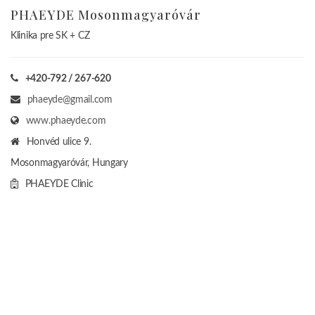
PHAEYDE Mosonmagyaróvár
Klinika pre SK + CZ
+420-792 / 267-620
phaeyde@gmail.com
www.phaeyde.com
Honvéd ulice 9.
Mosonmagyaróvár, Hungary
PHAEYDE Clinic