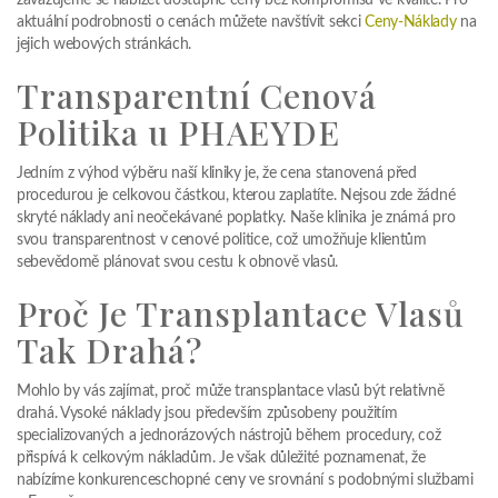
zavazujeme se nabízet dostupné ceny bez kompromisů ve kvalitě. Pro
aktuální podrobnosti o cenách můžete navštívit sekci
Ceny-Náklady
na
jejich webových stránkách.
Transparentní Cenová
Politika u PHAEYDE
Jedním z výhod výběru naší kliniky je, že cena stanovená před
procedurou je celkovou částkou, kterou zaplatíte. Nejsou zde žádné
skryté náklady ani neočekávané poplatky. Naše klinika je známá pro
svou transparentnost v cenové politice, což umožňuje klientům
sebevědomě plánovat svou cestu k obnově vlasů.
Proč Je Transplantace Vlasů
Tak Drahá?
Mohlo by vás zajímat, proč může transplantace vlasů být relativně
drahá. Vysoké náklady jsou především způsobeny použitím
specializovaných a jednorázových nástrojů během procedury, což
přispívá k celkovým nákladům. Je však důležité poznamenat, že
nabízíme konkurenceschopné ceny ve srovnání s podobnými službami