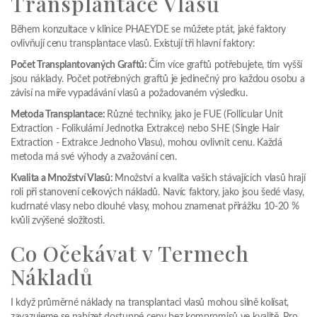
Transplantace Vlasů
Během konzultace v klinice PHAEYDE se můžete ptát, jaké faktory
ovlivňují cenu transplantace vlasů. Existují tři hlavní faktory:
Počet Transplantovaných Graftů:
Čím více graftů potřebujete, tím vyšší
jsou náklady. Počet potřebných graftů je jedinečný pro každou osobu a
závisí na míře vypadávání vlasů a požadovaném výsledku.
Metoda Transplantace:
Různé techniky, jako je FUE (Follicular Unit
Extraction - Folikulární Jednotka Extrakce) nebo SHE (Single Hair
Extraction - Extrakce Jednoho Vlasu), mohou ovlivnit cenu. Každá
metoda má své výhody a zvažování cen.
Kvalita a Množství Vlasů:
Množství a kvalita vašich stávajících vlasů hrají
roli při stanovení celkových nákladů. Navíc faktory, jako jsou šedé vlasy,
kudrnaté vlasy nebo dlouhé vlasy, mohou znamenat přirážku 10-20 %
kvůli zvýšené složitosti.
Co Očekávat v Termech
Nákladů
I když průměrné náklady na transplantaci vlasů mohou silně kolísat,