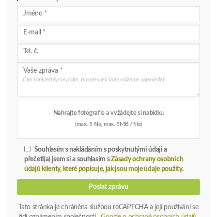
Čím konkrétněji se ptáte, tím přesněji Vám můžeme odpovědět.
Nahrajte fotografie a vyžádejte si nabídku
(max. 5 file, max. 5MB / file)
Souhlasím s nakládáním s poskytnutými údaji a
přečetl(a) jsem si a souhlasím s
Zásady ochrany osobních
údajů klienty, které popisuje, jak jsou moje údaje použity
.
Poslat zprávu
Tato stránka je chráněna službou reCAPTCHA a její používání se
řídí oznámením společnosti
Google o ochraně osobních údajů