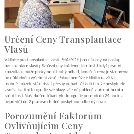
Určení Ceny Transplantace
Vlasů
V klinice pro transplantaci vlasů PHAEYDE jsou náklady na postup
transplantace vlasů přizpůsobeny každému klientovi. I když prvotní
konzultace může poskytnout hrubý odhad, konečná cena je stanovena
po důkladném vyšetření vlasů. Pokud nemůžete kliniku navštívit
osobně, můžete stále získat přesný odhad nákladů tím, že poskytnete
jasné a kvalitní fotografie své hlavy, včetně pohledů z přední, horní a
zadní části. Naši zkušení lékaři tyto fotografie posoudí do 24 hodin a
nejpozději do 2 pracovních dnů poskytnou odborný názor.
Porozumění Faktorům
Ovlivňujícím Ceny