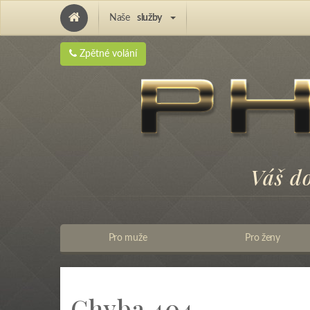
Naše
služby
Hair Implantation and Pigmentation
Zpětné volání
Váš d
Pro muže
Pro ženy
Chyba 404