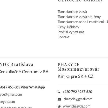
Transplantace vlasů
Transplantace vlasů pro ženy
Transplantace neboli nastřelení - 
Ceny-Náklady
Proč si vybrat nás
Kontakt
DE Bratislava
PHAEYDE
Mosonmagyaróvár
onzultačné Centrum v BA
Klinika pre SK + CZ
904 / 455-065 Viber WhatsApp
+420-792 / 267-620
yde@gmail.com
phaeyde@gmail.com
haeyde.com
www.phaeyde.com