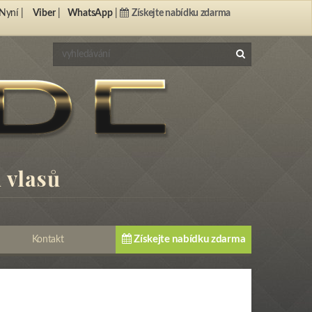
Nyní |
Viber
|
WhatsApp
|
Získejte nabídku zdarma
 vlasů
Získejte nabídku zdarma
Kontakt