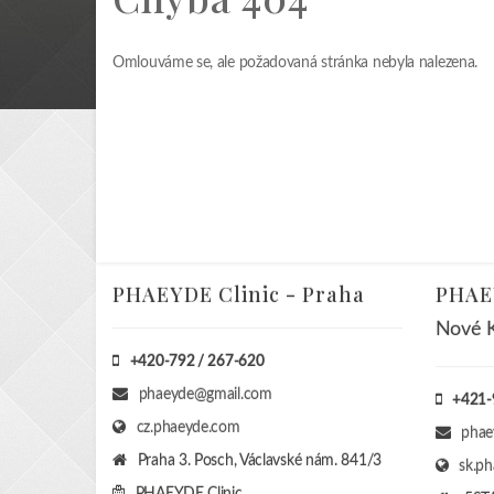
Omlouváme se, ale požadovaná stránka nebyla nalezena.
PHAEYDE Clinic - Praha
PHAEY
Nové K
+420-792 / 267-620
phaeyde@gmail.com
+421-
cz.phaeyde.com
phae
Praha 3. Posch, Václavské nám. 841/3
sk.p