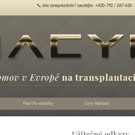
Jste zaneprázdněn? zavolejte:
+420-792 / 267-620
omov v Evropě
na transplantaci
Před-Po výsledky
Ceny-Náklady
Užitečné odkazy