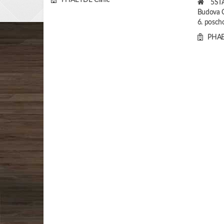
PHAEYDE Clinic
5ST
Budova C
6. poscho
PHAE