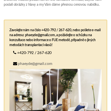
poslali obrázky z hlavy a my Vám dáme přesnou cenovou nabídku.
Zavolejte nám na číslo +420-792 / 267-620, nebo pošlete e-mail
na adresu: phaeyde@gmail.com, a požádejte o schůzku na
konzultace nebo informace o FUE metodě, případně o jiných
metodách transplantaci vlasů!
+420-792 / 267-620
phaeyde@gmail.com