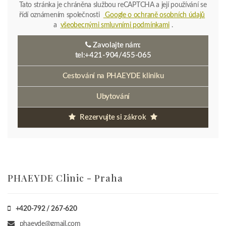
Tato stránka je chráněna službou reCAPTCHA a její používání se
řídí oznámením společnosti
Google o ochraně osobních údajů
a
všeobecnými smluvními podmínkami
.
Zavolajte nám:
tel:+421-904/455-065
Cestování na PHAEYDE kliniku
Ubytování
Rezervujte si zákrok
PHAEYDE Clinic - Praha
+420-792 / 267-620
phaeyde@gmail.com