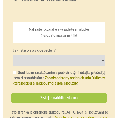
Nahrajte fotografie a vyžádejte si nabídku
(max. 5 file, max. 5MB / file)
Jak jste o nás dozvěděli?
Souhlasím s nakládáním s poskytnutými údaji a přečetl(a)
jsem si a souhlasím s
Zásady ochrany osobních údajů klienty,
které popisuje, jak jsou moje údaje použity
.
Tato stránka je chráněna službou reCAPTCHA a její používání se
řídí oznámením společnosti
Google o ochraně osobních údajů