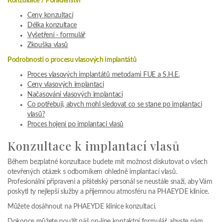
Konzultace / Poradenství
Ceny konzultací
Délka konzultace
Vyšetření - formulář
Zkouška vlasů
Podrobnosti o procesu vlasových implantátů
Proces vlasových implantátů metodami FUE a S.H.E.
Ceny vlasových implantaci
Načasování vlasových implantaci
Co potřebuji, abych mohl sledovat co se stane po implantaci
vlasů?
Proces hojení po implantaci vlasů
Konzultace k implantací vlasů
Během bezplatné konzultace budete mít možnost diskutovat o všech
otevřených otázek s odborníkem ohledně implantací vlasů.
Profesionální připraveni a přátelský personál se neustále snaží, aby Vám
poskytl ty nejlepší služby a příjemnou atmosféru na PHAEYDE klinice.
Můžete dosáhnout na PHAEYDE klinice konzultaci.
Dokonce můžete použít náš on-line kontaktní formulář, abyste nám