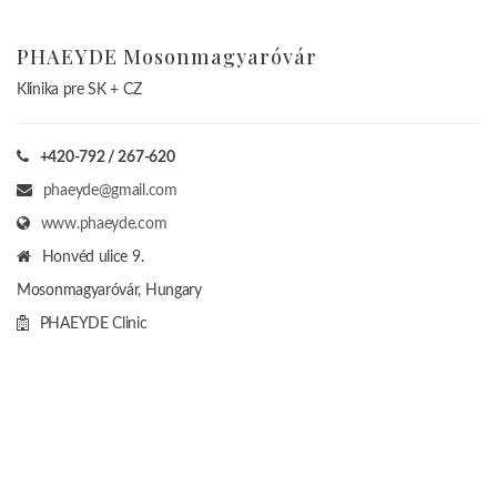
PHAEYDE Mosonmagyaróvár
Klinika pre SK + CZ
+420-792 / 267-620
phaeyde@gmail.com
www.phaeyde.com
Honvéd ulice 9.
Mosonmagyaróvár, Hungary
PHAEYDE Clinic