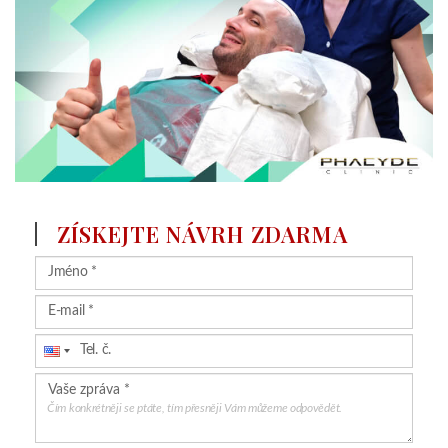
ZÍSKEJTE NÁVRH ZDARMA
Čím konkrétněji se ptáte, tím přesněji Vám můžeme odpovědět.