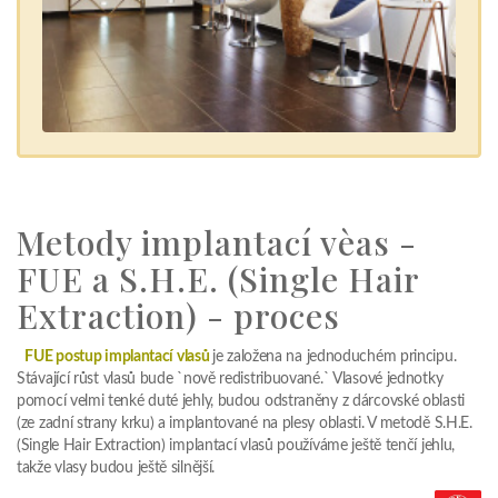
Metody implantací vèas -
FUE a S.H.E. (Single Hair
Extraction) - proces
FUE postup implantací vlasů
je založena na jednoduchém principu.
Stávající růst vlasů bude `nově redistribuované.` Vlasové jednotky
pomocí velmi tenké duté jehly, budou odstraněny z dárcovské oblasti
(ze zadní strany krku) a implantované na plesy oblasti. V metodě S.H.E.
(Single Hair Extraction) implantací vlasů používáme ještě tenčí jehlu,
takže vlasy budou ještě silnější.