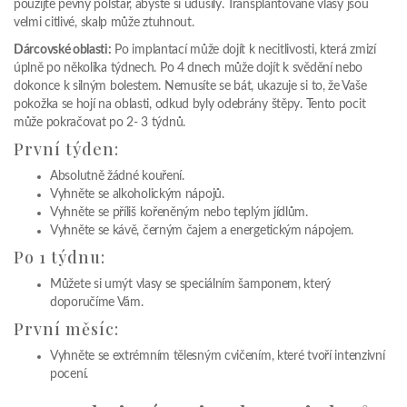
použijte pevný polštář, abyste si udusily. Transplantované vlasy jsou
velmi citlivé, skalp může ztuhnout.
Dárcovské oblasti:
Po implantací může dojít k necitlivosti, která zmizí
úplně po několika týdnech. Po 4 dnech může dojít k svědění nebo
dokonce k silným bolestem. Nemusíte se bát, ukazuje si to, že Vaše
pokožka se hojí na oblasti, odkud byly odebrány štěpy. Tento pocit
může pokračovat po 2- 3 týdnů.
První týden:
Absolutně žádné kouření.
Vyhněte se alkoholickým nápojů.
Vyhněte se příliš kořeněným nebo teplým jídlům.
Vyhněte se kávě, černým čajem a energetickým nápojem.
Po 1 týdnu:
Můžete si umýt vlasy se speciálním šamponem, který
doporučíme Vám.
První měsíc:
Vyhněte se extrémním tělesným cvičením, které tvoří intenzivní
pocení.