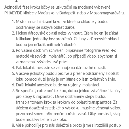
Jednotlivé fáze kroku léčby se uskuteční na moderně vybavené
PHAEYDE klinice v Maďarsko, v Budapešti nebo v Mosonmagyaróváru.
Místo na zadní straně krku, ze kterého chloupky budou
odstraněny, se nazývá oblast dárce.
Holení dárcovské oblasti nelze vyhnout. Cílem holení je získat
folikulární jednotky bez problémů. Chlupy z dárcovské oblasti
budou jen několik milimetrů dlouhé.
Po vašem osobním schválení připravíme fotografie Před -Po
metodě vlasových implantátů, po případě video, abychom si
zaznamenali výsledek své práci.
Pak lokální anestezie se vztahuje na dárcovské oblasti.
Vlasové jednotky budou pečlivě a přesně odstraněny z oblasti
krku pomocí duté jehly, je umístíme do lázni zvláštních živin.
Další lokální anestezie bude na regiony implantací.
Se speciální, extrémně tenkou, dutou jehlou vytváříme `kanály`
pro štěpy k implantaci. Dříve odstraněny štěpy budou
transplantovány krok za krokem do oblasti transplantace. Za
účelem dosažení estetického výsledku, musíme věnovat velkou
pozornost směru přirozenému růstu vlasů. Díky anestezii, skalp
bude necitlivý během zákroku.
Vaše pohodlí je pro nás důležité a proto jsme si rozdělili postup