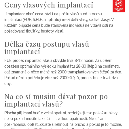
Ceny vlasových implantaci
implantace vlasů cena
závisí na počtu vlasů a od procesu
implantací (FUE, S.H.E., implantují mezi delší vlasy, šedivé vlasy). V
každém případě cena bude stanovena individuálně v závislosti na
požadované tloušťky, hustoty vlasů.
Délka času postupu vlasů
implantací
FUE proces implantací vlasů obvykle trvá 8-12 hodin. Za účelem
dosažení optimálního výsledku implantátu 28-30 štěpů na centimetr,
což znamená o něco méně než 2000 transplantovaných štěpů za den.
Pokud někdo potřebuje více než 2000 štěpů, proces bude trvat dva
dny.
Na co si musím dávat pozor po
implantací vlasů?
Plocha přijímaní
buďte velmi opatrní, nedotýkejte se pokožku hlavy
nebo pokud musíte tak učinit s velkou opatrností. Nesuš ani
poškrábanou oblast. Zkuste si lehnout na břicho a pokud je to možné,