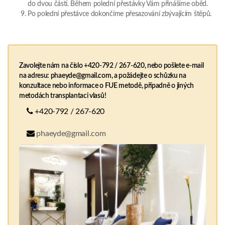
do dvou částí. Během polední přestávky Vám přinášíme oběd.
Po polední přestávce dokončíme přesazování zbývajícím štěpů.
Zavolejte nám na číslo +420-792 / 267-620, nebo pošlete e-mail
na adresu: phaeyde@gmail.com, a požádejte o schůzku na
konzultace nebo informace o FUE metodě, případně o jiných
metodách transplantaci vlasů!
+420-792 / 267-620
phaeyde@gmail.com