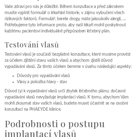
Vaše zdraví pro nás je důležité. Během konzultace a před zákrokem
musíte vyplnit formulář o lékařské historie, v zájmu vyloučení všech
rizikových faktorů. Formulář: berete drogy, máte jakoukoliv alergií, ....
Potřebujeme tyto informace proto, aby naši lékaři mohli poskytnout
každému pacientovi individuálně přizpůsoben léčebný plán.
Testování vlasů
Testování vlasů je součástí bezplatné konzultace, které musíme provést
za účelem zjištění stavu vašich vlasů a abychom zjistili důvod
vypadávání vlasů. Za tímto účelem bereme v úvahu následující aspekty:
Důvody pro vypadávání vlasů
Vlasy a pokožka hlavy - stav
Důvod (y) k vypadávání vlasů určí zbytek léčebného plánu; dočasné
vypadávání vlasů nevyžaduje implantaci vlasů. K tomu, abychom Vám
mohli zkoumat stav vašich vlasů, budete muset účastnit se na osobní
konzultaci na PHAEYDE klinice.
Podrobnosti o postupu
implantací vlasů