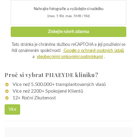
Nahrajte fotografie a vyžádejte si nabídku
(max. 5 file, max. 5MB / file)
Získejte návrh zdarma
Tato stránka je chráněna službou reCAPTCHA a její používání se
řídí oznámením společnosti
Google o ochraně osobních údajů
a
všeobecnými smluvními podmínkami
.
Proč si vybrat PHAEYDE kliniku?
Více než 5.500.000+ transplantovaných vlasů
Více než 2200+ Spokojené Klientů
12+ Roční Zkušenost
Více