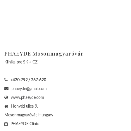
PHAEYDE Mosonmagyaróvár
Klinika pre SK + CZ
+420-792 / 267-620
phaeyde@gmail.com
www.phaeyde.com
Honvéd ulice 9.
Mosonmagyaróvár, Hungary
PHAEYDE Clinic