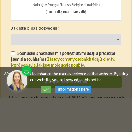
Nahrajte fotografie a vyžádejte si nabídku
(max. 5 file, max. 5MB / file)
Jak jste o nás dozvěděli?
Souhlasím s nakládáním s poskytnutými údaji a přečetl(a)
jsem si a souhlasím s
Zásady ochrany osobních údajů klienty,
které popisuje, jak jsou moje údaje použity
.
We use cookies to enhance the user experience of the website. By using
our website, you acknowledge this notice.
OK
Informations here
Tato stránka je chráněna službou reCAPTCHA a její používání se řídí
oznámením společnosti
Google o ochraně osobních údajů
a
všeobecnými smluvními podmínkami
.