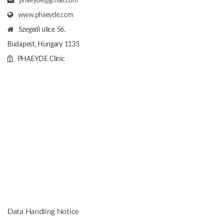
phaeyde@gmail.com
www.phaeyde.com
Szegedi ulice 56.
Budapest, Hungary
1135
PHAEYDE Clinic
Data Handling Notice