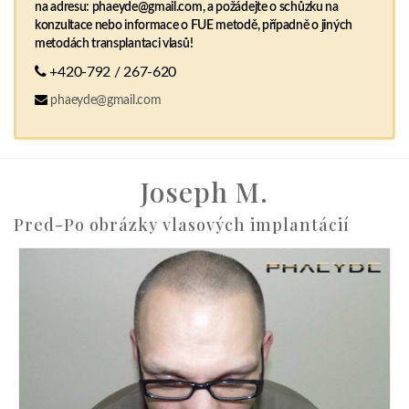
na adresu: phaeyde@gmail.com, a požádejte o schůzku na
konzultace nebo informace o FUE metodě, případně o jiných
metodách transplantaci vlasů!
+420-792 / 267-620
phaeyde@gmail.com
Joseph M.
Pred-Po obrázky vlasových implantácií