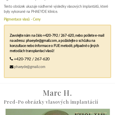
Tento obrázek ukazuje nádherné výsledky vlasových implantátů, které
byly vykonané na PHAEYDE klinice.
Pigmentace vlasů - Ceny
Zavolejte nám na číslo +420-792 / 267-620, nebo pošlete e-mail
na adresu: phaeyde@gmail.com, a požádejte o schůzku na
konzultace nebo informace o FUE metodě, případně o jiných
metodách transplantaci vlasů!
+420-792 / 267-620
phaeyde@gmail.com
Marc H.
Pred-Po obrázky vlasových implantácií