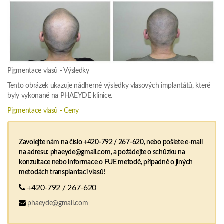
Pigmentace vlasů - Výsledky
Tento obrázek ukazuje nádherné výsledky vlasových implantátů, které
byly vykonané na PHAEYDE klinice.
Pigmentace vlasů - Ceny
Zavolejte nám na číslo +420-792 / 267-620, nebo pošlete e-mail
na adresu: phaeyde@gmail.com, a požádejte o schůzku na
konzultace nebo informace o FUE metodě, případně o jiných
metodách transplantaci vlasů!
+420-792 / 267-620
phaeyde@gmail.com