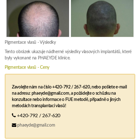
Pigmentace vlasů - Výsledky
Tento obrázek ukazuje nádherné výsledky vlasových implantátů, které
byly vykonané na PHAEYDE klinice.
Pigmentace vlasů - Ceny
Zavolejte nám na číslo +420-792 / 267-620, nebo pošlete e-mail
na adresu: phaeyde@gmail.com, a požádejte o schůzku na
konzultace nebo informace o FUE metodě, případně o jiných
metodách transplantaci vlasů!
+420-792 / 267-620
phaeyde@gmail.com