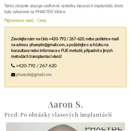
Tento obrázek ukazuje nádherné výsledky vlasových implantátů, které
byly vykonané na PHAEYDE klinice.
Pigmentace vlasů - Ceny
Zavolejte nám na číslo +420-792 / 267-620, nebo pošlete e-mail
na adresu: phaeyde@gmail.com, a požádejte o schůzku na
konzultace nebo informace o FUE metodě, případně o jiných
metodách transplantaci vlasů!
+420-792 / 267-620
phaeyde@gmail.com
Aaron S.
Pred-Po obrázky vlasových implantácií